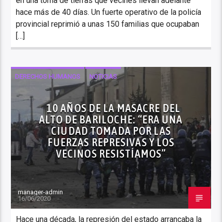
en una toma de tierras que vecines llevan adelante
hace más de 40 días. Un fuerte operativo de la policía
provincial reprimió a unas 150 familias que ocupaban
[…]
DERECHOS HUMANOS
NOTICIAS
10 AÑOS DE LA MASACRE DEL
ALTO DE BARILOCHE: “ERA UNA
CIUDAD TOMADA POR LAS
FUERZAS REPRESIVAS Y LOS
VECINOS RESISTÍAMOS”
manager-admin
16/06/2020
Hace una década, la represión del estado arrancaba la