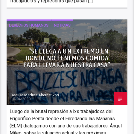
Trabajadorxs y represorxs que pasan […]
DERECHOS HUMANOS
NOTICIAS
“SE LLEGA A UN EXTREMO EN
DONDE NO TENEMOS COMIDA
PARA LLEVAR A NUESTRA CASA”
Red De Medios Alternativos
10/04/2020
Luego de la brutal represión a lxs trabajadoxs del
Frigorífico Penta desde el Enredando las Mañanas
(ELM) dialogamos con uno de sus trabajadorxs, Ángel
Mileo, sobre la situación actual y las próximas