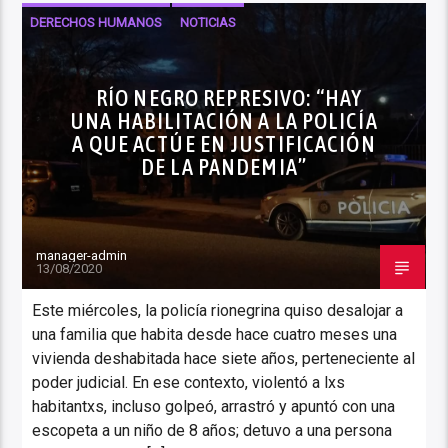
DERECHOS HUMANOS
NOTICIAS
RÍO NEGRO REPRESIVO: “HAY
UNA HABILITACIÓN A LA POLICÍA
A QUE ACTÚE EN JUSTIFICACIÓN
DE LA PANDEMIA”
manager-admin
13/08/2020
Este miércoles, la policía rionegrina quiso desalojar a
una familia que habita desde hace cuatro meses una
vivienda deshabitada hace siete años, perteneciente al
poder judicial. En ese contexto, violentó a lxs
habitantxs, incluso golpeó, arrastró y apuntó con una
escopeta a un niño de 8 años; detuvo a una persona