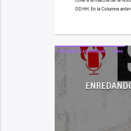
Chile a la marcha de la re
DD.HH. En la Columna antirre
ENREDANDO LAS MAÑANAS
RNMA
ENREDANDO