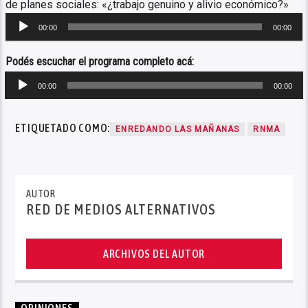
de planes sociales: «¿trabajo genuino y alivio económico?»
Reproductor
00:00
00:00
de
audio
Podés escuchar el programa completo acá:
Reproductor
00:00
00:00
de
audio
ETIQUETADO COMO:
ENREDANDO LAS MAÑANAS
RNMA
AUTOR
RED DE MEDIOS ALTERNATIVOS
ARCHIVOS DEL AUTOR