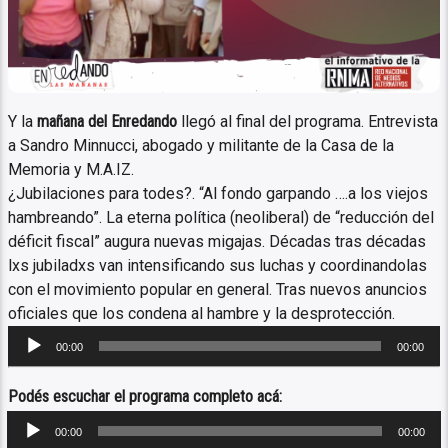
Y la
mañana del Enredando
llegó al final del programa. Entrevista
a Sandro Minnucci, abogado y militante de la Casa de la
Memoria y M.A.IZ.
¿Jubilaciones para todes?. “Al fondo garpando ….a los viejos
hambreando”. La eterna política (neoliberal) de “reducción del
déficit fiscal” augura nuevas migajas. Décadas tras décadas
lxs jubiladxs van intensificando sus luchas y coordinandolas
con el movimiento popular en general. Tras nuevos anuncios
oficiales que los condena al hambre y la desprotección.
Reproductor
00:00
00:00
de
audio
Podés escuchar el programa completo acá:
Reproductor
00:00
00:00
de