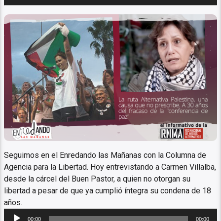
de
audio
Columna ANTIRREPRESIVA Y
ANTICARCELARIA
Seguimos en el Enredando las Mañanas con la Columna de
Agencia para la Libertad. Hoy entrevistando a Carmen Villalba,
desde la cárcel del Buen Pastor, a quien no otorgan su
libertad a pesar de que ya cumplió íntegra su condena de 18
años.
Reproductor
00:00
00:00