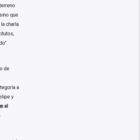
terreno
 sino que
la charla
itutos,
do”.
o de
0
tegoría a
elipe y
n el
e