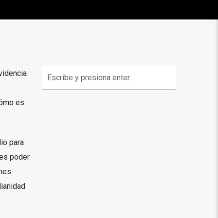
videncia
cómo es
io para
 es poder
enes
dianidad