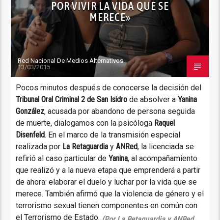
POR VIVIR LA VIDA QUE SE
MERECE»
Red Nacional De Medios Alternativos
13/03/2015
Pocos minutos después de conocerse la decisión del
Tribunal Oral Criminal 2 de San Isidro
de absolver a
Yanina
González
, acusada por abandono de persona seguida
de muerte, dialogamos con la psicóloga
Raquel
Disenfeld
. En el marco de la transmisión especial
realizada por
La Retaguardia
y
ANRed
, la licenciada se
refirió al caso particular de
Yanina
, al acompañamiento
que realizó y a la nueva etapa que emprenderá a partir
de ahora: elaborar el duelo y luchar por la vida que se
merece. También afirmó que la violencia de género y el
terrorismo sexual tienen componentes en común con
el Terrorismo de Estado.
(Por La Retaguardia y ANRed