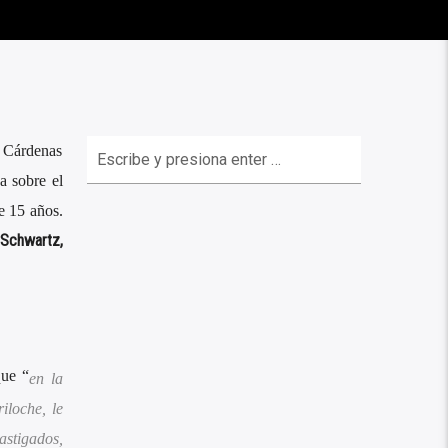
o Cárdenas
a sobre el
e 15 años.
Schwartz,
que “
en la
iloche, le
astigados,