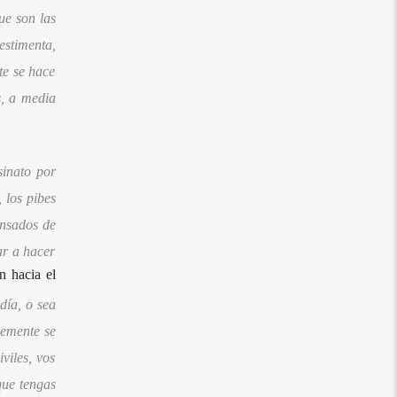
ue son las
estimenta,
te se hace
s, a media
sinato por
 los pibes
ansados de
ar a hacer
n hacia el
día, o sea
demente se
viles, vos
que tengas