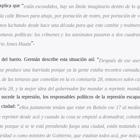
xplica que “
están escondidos, hay un límite imaginario dentro de lo q
 la calle Brown para abajo, por portación de rostro, por portación de v
nimos luchando desde hace una década para que esto cambie y realmen
unturas políticas: los crímenes y los asesinatos pasaron a dos cuadra
”.
crio Jones Huala
 del barrio. Germán describe esta situación así: “
Después de ese ase
 se produce una barriada porque ya la gente estaba recontra cansada,
, de las torturas que cometían en la ex comisaría 28, entonces salen c
saría 28, y la mejor idea del gobernador fue mandar a reprimir, mand
 sucede la represión, los responsables políticos de la represión escapa
 ciudad: “
ellos justamente tenían que estar en Bolsón ese 17 al medio
de reprimir desde acá y cuando la cosa se empezó a desmadrar, cobar
e porque si se te está prendiendo fuego una ciudad, están matando ci
ridad o como ministro de Gobierno, que estaban todos acá, por más 