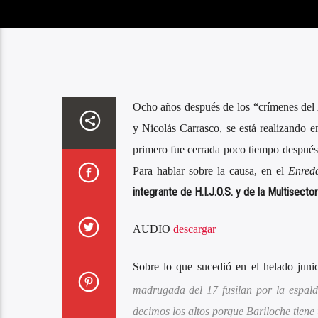
Ocho años después de los “crímenes del 
y Nicolás Carrasco, se está realizando en
primero fue cerrada poco tiempo después 
Para hablar sobre la causa, en el
Enred
integrante de H.I.J.O.S. y de la Multisector
AUDIO
descargar
Sobre lo que sucedió en el helado juni
madrugada del 17 fusilan por la espald
decimos los altos porque Bariloche tiene