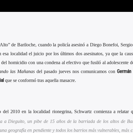
Alto” de Bariloche, cuando la policía asesinó a Diego Bonefoi, Sergi
 esa localidad el juicio por los últimos dos asesinatos, ya que la caus
del homicidio con una condena al efectivo que fusiló al adolescente d
Germán 
ando las Mañanas
del pasado jueves nos comunicamos con
ial
que se conformó tras aquella masacre.
o del 2010 en la localidad rionegrina, Schwartz comienza a relatar 
a a Dieguito, un pibe de 15 años de la barriada de los altos de Bar
 una geografía en pendiente y todos los barrios más vulnerables, más c