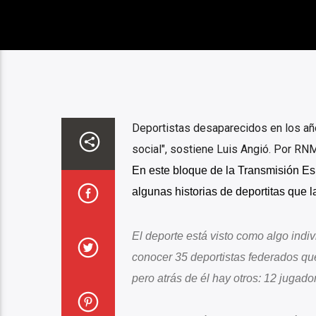
Deportistas desaparecidos en los añ
social", sostiene Luis Angió. Por RN
En este bloque de la Transmisión Es
algunas historias de deportitas que la
El deporte está visto como algo indiv
conocer 35 deportistas federados qu
pero atrás de él hay otros: 12 jugad