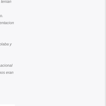
 tenían
o.
entacion
plaba y
nacional
nos eran