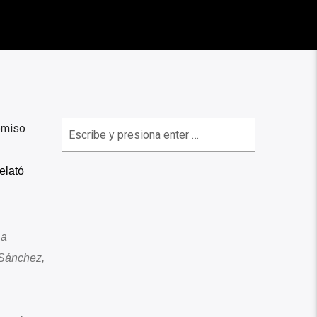
omiso
elató
 a
 Sánchez,