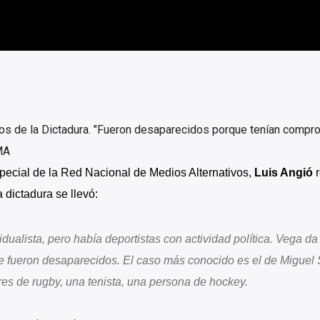
os de la Dictadura. "Fueron desaparecidos porque tenían compr
MA
pecial de la Red Nacional de Medios Alternativos,
Luis Angió
r
 dictadura se llevó:
idualista, pero había deportistas con actividad política. Vega da
e fueron desaparecidos. El caso más conocido es el de Miguel
ores de rugby, una tenista, una persona de hockey.