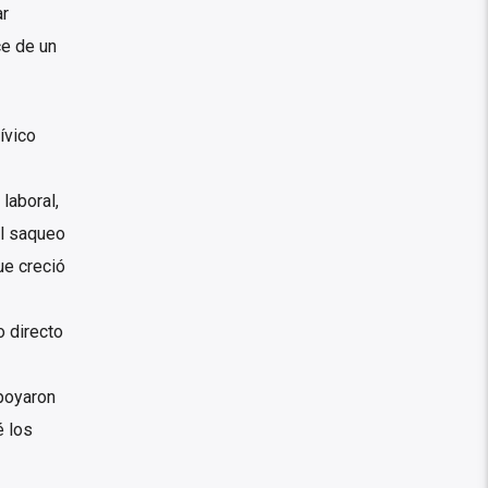
ar
ce de un
ívico
laboral,
el saqueo
ue creció
o directo
poyaron
é los