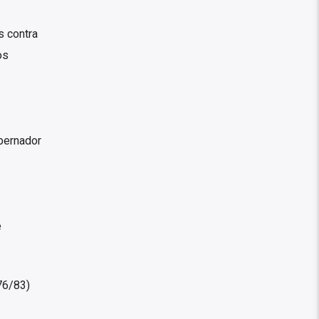
s contra
os
obernador
e
76/83)