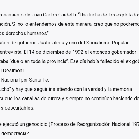
namiento de Juan Carlos Gardella: “Una lucha de los explotado
tación. Si no lo entendemos de esta manera, creo que no podrem
los derechos humanos”.
os de gobierno Justicialista y uno del Socialismo Popular.
trevista: El 14 de diciembre de 1992 el entonces gobernador
a “duelo en toda la provincia”. Ese día había fallecido el ex g
l Desimoni.
acional por Santa Fe.
ho” y hay que seguir insistiendo con la verdad y la memoria.
 que los canallas de otrora y siempre no continúen haciendo d
es descartables.
e ejecutó un genocidio (Proceso de Reorganización Nacional 19
na democracia?