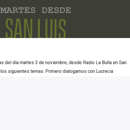
s del día martes 3 de noviembre, desde Radio La Bulla en San
 los siguientes temas: Primero dialogamos con Lucrecia
irat News sobre el Día Mundial de KOBANE. Seguimos y
jadora de salud de Mendoza trabajadores de la salud harán un