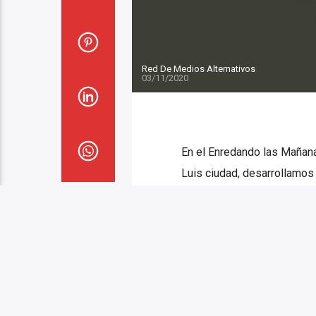
Red De Medios Alternativos
03/11/2020
En el Enredando las Mañana
Luis ciudad, desarrollamos
Fernández de la agencia F
entrevistamos a Uma, traba
[...]