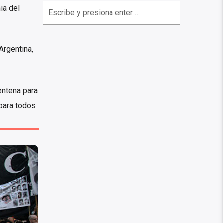
ia del
Argentina,
entena para
 para todos
ia