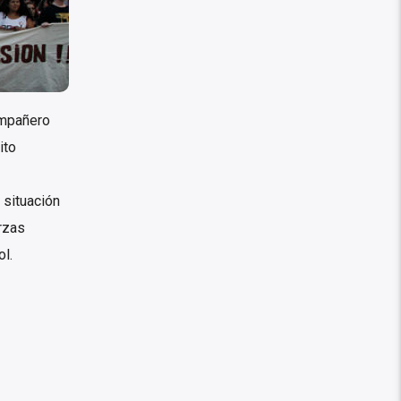
ompañero
ito
 situación
rzas
l.