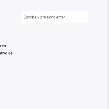
n va
ativo de