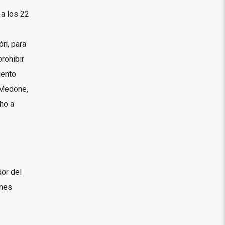
 a los 22
ón, para
rohibir
iento
 Medone,
ho a
dor del
ones