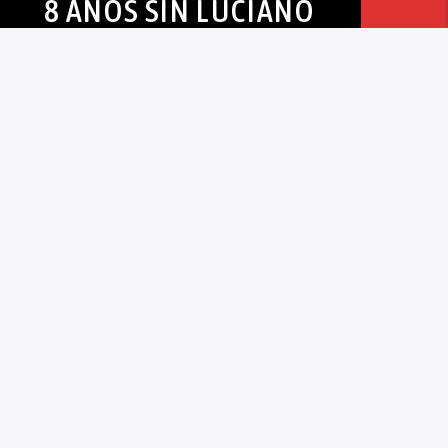
8 AÑOS SIN LUCIANO
ARRUGA, UNA MARCHA
QUE NO PARA DE
CRECER
Red Nacional De Medios Alternativos
31/01/2017