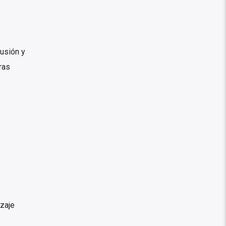
usión y
ras
izaje