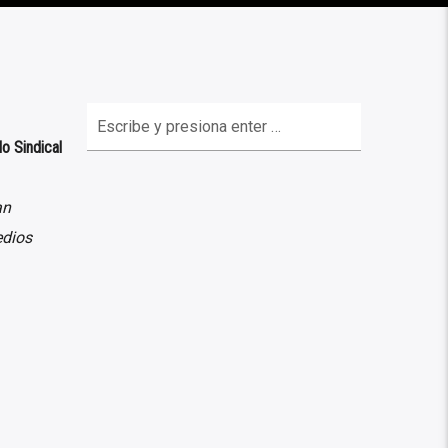
lo Sindical
an
edios