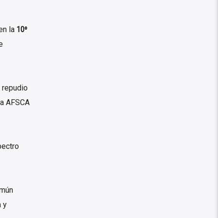
en la
10º
e
 repudio
 la AFSCA
pectro
omún
 y