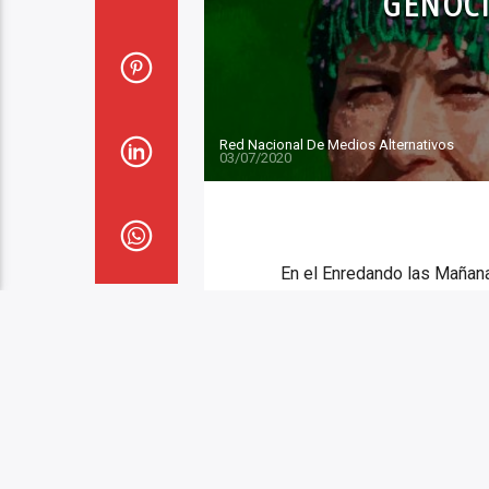
GENOCI
Red Nacional De Medios Alternativos
03/07/2020
En el Enredando las Mañana
de la Agencia Firat News, p
Siria y de Irak, que princip
un bombardeo en el norte d