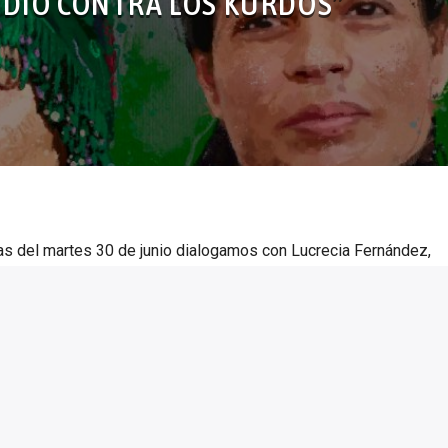
DIO CONTRA LOS KURDOS”
s del martes 30 de junio dialogamos con Lucrecia Fernández,
ara analizar los últimos ataques del estado turco en el norte de
almente impactan en las mujeres y niñes: “El dia 15 de junio hubo
e […]