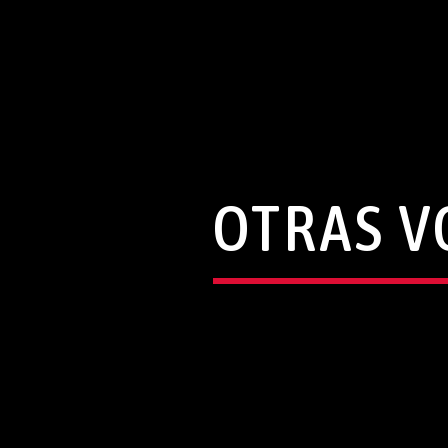
OTRAS V